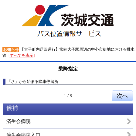
【大子町内迂回運行】常陸大子駅周辺の中心市街地における排水
お知らせ
管
[すべてを表示]
乗降指定
「さ」から始まる降車停留所
1
/
9
候補
済生会病院
済生会病院入口