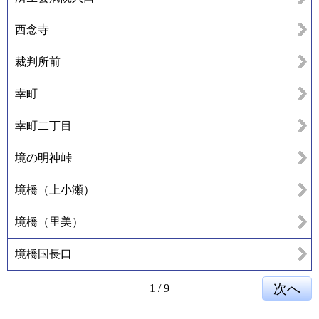
西念寺
裁判所前
幸町
幸町二丁目
境の明神峠
境橋（上小瀬）
境橋（里美）
境橋国長口
1
/
9