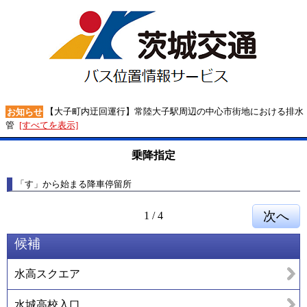
【大子町内迂回運行】常陸大子駅周辺の中心市街地における排水
お知らせ
管
[すべてを表示]
乗降指定
「す」から始まる降車停留所
1
/
4
候補
水高スクエア
水城高校入口