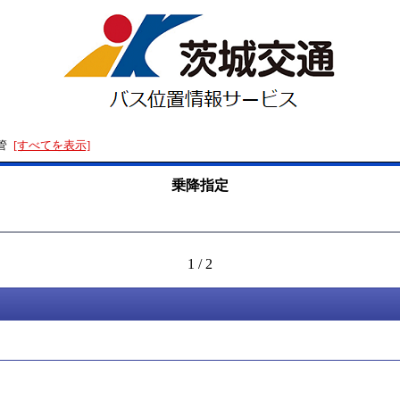
管
[すべてを表示]
乗降指定
1
/
2