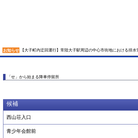
【大子町内迂回運行】常陸大子駅周辺の中心市街地における排水
お知らせ
「せ」から始まる降車停留所
候補
西山荘入口
青少年会館前