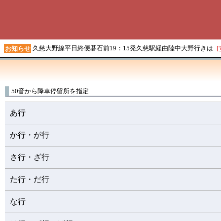
久慈大野線平日終便碁石前19：15発久慈駅経由陸中大野行きは
お知らせ
50音から
降車
停留所を指定
あ行
か行・が行
さ行・ざ行
た行・だ行
な行