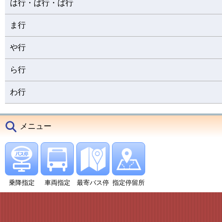
は行・ぱ行・ば行
ま行
や行
ら行
わ行
メニュー
乗降指定
車両指定
最寄バス停
指定停留所